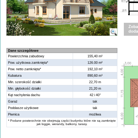
Zoba
doda
Dane szczegółowe
Powierzchnia zabudowy
155,40 m²
Pow. użytkowa zamknięta*
126.00 m²
Pow. netto zamknięta*
192,10 m²
Kubatura
890,60 m³
Min. szerokość działki
22,70 m
Min. głębokość działki
21,20 m
Kąt nachylenia dachu
42 i 40°
Garaż
tak
Poddasze użytkowe
tak
Piwnica
możliwa
* Podane powierzchnie nie obejmują części budynku które nie są zamknięte
jak loggie, werandy, balkony, tarasy.