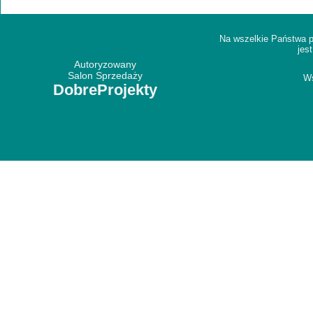
Na wszelkie Państwa p
jes
Autoryzowany
Salon Sprzedaży
Ws
DobreProjekty