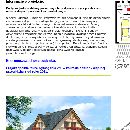
Informacje o projekcie:
Budynek jednorodzinny parterowy nie podpiwniczony z poddaszem
mieszkalnym i garażem 2 stanowiskowym.
5 pokoi, kuchnia, 2 łazienki, kotłownia ze składem opału. Nad garażem pralnia
z suszarnią i strych. Technologia tradycyjna murowana. Fundamenty
murowane z bloczków betonowych, ławy żelbetowe wylewane. Ściany
zewnętrzne nadziemia murowane z bloczków ceramicznych z lekkim
dociepleniem zewnętrznym. Strop prefabrykowany TERIVA I. Schody
wewnętrzne drewniane zabiegowe. Dach drewniany dwuspadowy. Pokrycie
dachówką cementową lub ceramiczną. Stolarka - typowa. Projekt zawiera
instalacje wewnętrzne: wod. - kan., c.w., gazową, elektryczną i c.o. wodną
pompową z kotłem na paliwo stałe (różne paliwa). Projekt może być również
indywidualnie przystosowany do wariantowego ogrzewania budynku kotłem
gazowym. Dostępny jest również aneks na wykonie garażu
jednostanowiskowego.
Energooszczędność budynku:
Projekt spełnia także wymagania WT w zakresie ochrony cieplnej
przewidziane od roku 2021.