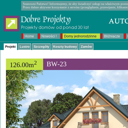
Szanowni Państwo! Informujemy, że aby świadczyć usługi na właściwym poziom
Przez dalsze aktywne korzystanie z serwisu (przeglądanie, przewijanie, klikan
Home
Nowości !
Domy jednorodzinne
Bliźniacze
Projekt
Lustro
Szczegóły
Koszty budowy
Zamów
2
BW-23
126.00m