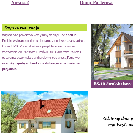
Nowości!
Domy Parterowe
Szybka realizacja
Większość projektów wysyłamy w ciągu
72 godzin
.
Projekt wybranego domu dostarczy pod wskazany adres
kurier UPS. Przed dostawą projektu kurier powinien
zadzwonić do Państwa i umówić się z dostawą. Wraz z
czterema egzemplarzami projektu otrzymają Państwo
szeroką zgodę autorska na dokonywanie zmian w
projekcie.
BS-10 dwulokalowy
Gdzie się dom p
tam każdy pta