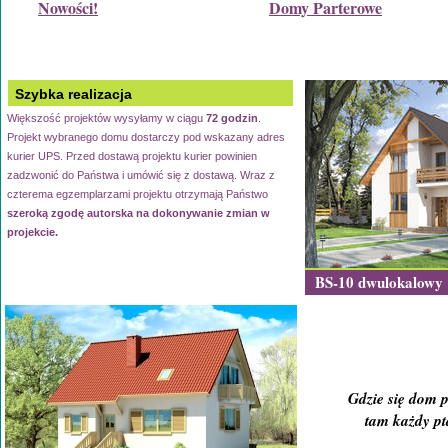
Nowości!
Domy Parterowe
Szybka realizacja
Większość projektów wysyłamy w ciągu
72 godzin
.
Projekt wybranego domu dostarczy pod wskazany adres
kurier UPS. Przed dostawą projektu kurier powinien
zadzwonić do Państwa i umówić się z dostawą. Wraz z
czterema egzemplarzami projektu otrzymają Państwo
szeroką zgodę autorska na dokonywanie zmian w
projekcie.
BS-10 dwulokalowy
Gdzie się dom p
tam każdy pta